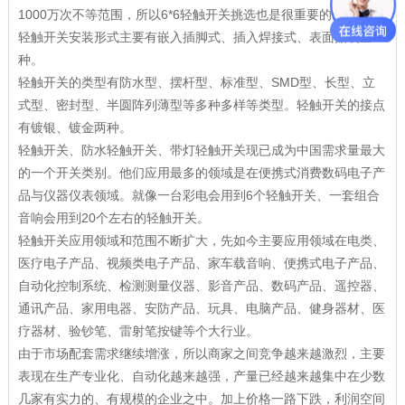
1000万次不等范围，所以
6*6轻触开关挑选
也是很重要的。
轻触开关安装形式主要有嵌入插脚式、插入焊接式、表面贴装三
种。
轻触开关的类型有防水型、摆杆型、标准型、SMD型、长型、立
式型、密封型、半圆阵列薄型等多种多样等类型。轻触开关的接点
有镀银、镀金两种。
轻触开关、防水轻触开关、带灯轻触开关现已成为中国需求量最大
的一个开关类别。他们应用最多的领域是在便携式消费数码电子产
品与仪器仪表领域。就像一台彩电会用到6个轻触开关、一套组合
音响会用到20个左右的轻触开关。
轻触开关应用领域和范围不断扩大，先如今主要应用领域在电类、
医疗电子产品、视频类电子产品、家车载音响、便携式电子产品、
自动化控制系统、检测测量仪器、影音产品、数码产品、遥控器、
通讯产品、家用电器、安防产品、玩具、电脑产品、健身器材、医
疗器材、验钞笔、雷射笔按键等个大行业。
由于市场配套需求继续增涨，所以商家之间竞争越来越激烈，主要
表现在生产专业化、自动化越来越强，产量已经越来越集中在少数
几家有实力的、有规模的企业之中。加上价格一路下跌，利润空间