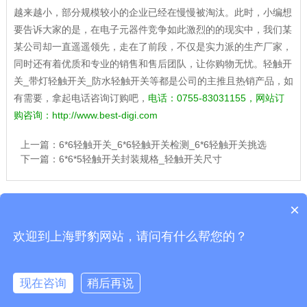
越来越小，部分规模较小的企业已经在慢慢被淘汰。此时，小编想
要告诉大家的是，在电子元器件竞争如此激烈的的现实中，我们某
某公司却一直遥遥领先，走在了前段，不仅是实力派的生产厂家，
同时还有着优质和专业的销售和售后团队，让你购物无忧。轻触开
关_带灯轻触开关_防水轻触开关等都是公司的主推且热销产品，如
有需要，拿起电话咨询订购吧，
电话：0755-83031155，网站订
购咨询：
http://www.best-digi.com
上一篇：
6*6轻触开关_6*6轻触开关检测_6*6轻触开关挑选
下一篇：
6*6*5轻触开关封装规格_轻触开关尺寸
×
Copyright © 上海舒佳电气有限公司|三倍频发生器
沪ICP备10206185-46号
欢迎到上海野豹网站，请问有什么帮您的？
公司地址：青浦区练塘镇朱枫公路6186弄10幢6号一车间（021-54358329） 全
国服务电话:021-54358329 野豹官网
现在咨询
稍后再说
在线咨询