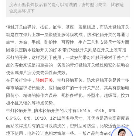
度表面贴装焊接后有的是可以清洗的，密封型可防尘，比较适
合恶劣环境下
轻触开关
由弹片、按钮、嵌件、基座、盖板组成，而防水轻触开关
就是在在弹片上加一层聚酰亚胺薄膜构成，防水轻触开关的导通可
靠性、寿命、手感、防护性、可焊性、生产工艺和安装尺寸等方面
因素决定防水轻触开关的好坏;带灯轻触开关则是在开关上装有指
示灯的开关，这样更利于使用，一款好的带灯轻触开关对于整个产
品的寿命来说是很重要的，劣质的带灯轻触开关经过频繁的按动会
使金属弹片疲劳失去弹性而失效。
在开关行业中，
轻触开关
、带灯轻触开关、防水轻触开关是近十多
年市场需求增长最快、应用面最广的一个开关产品。其具有接触电
阻荷小、精确的操作力误差、规格多样化、外型小、超级薄、按力
极小且又轻的等特点优势。
带灯轻触开关_防水轻触开关的尺寸有4.5*4.5、6*3.5、6*6、
6.6*6.6、8*8、10*10、12*12等多种尺寸。其优点是适合高密度表
面贴装焊接后有的是可以清洗的，密封型可防尘，比较适合恶劣环
境下使用，电路设计也相对简单一些。一般产品的寿命会在10万～