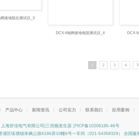
0地网接地阻抗测试仪_3
DCX-II地网接地电阻测试仪_4
DCX-
1
2
3
4
产品中心
新闻资讯
公司实力
联系我们
应用案例
ht © 上海舒佳电气有限公司|三倍频发生器
沪ICP备10206185-46号
区练塘镇朱枫公路6186弄10幢6号一车间（021-54358329） 全国服务电话