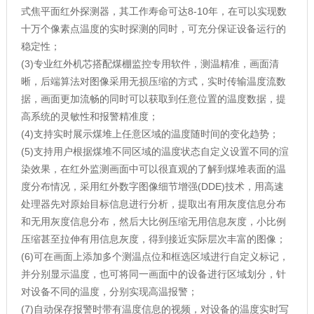
式焦平面红外探测器，其工作寿命可达8-10年，在可以实现数
十万个像素点温度的实时探测的同时，可充分保证设备运行的
稳定性；
(3)专业红外机芯搭配煤棚监控专用软件，测温精准，画面清
晰，后端算法对图像采用无损压缩的方式，实时传输温度流数
据，画面更加流畅的同时可以获取到任意位置的温度数据，提
高系统的灵敏性和报警精准度；
(4)支持实时展示煤堆上任意区域的温度随时间的变化趋势；
(5)支持用户根据煤堆不同区域的温度状态自定义设置不同的渲
染效果，在红外监测画面中可以很直观的了解到煤堆表面的温
度分布情况，采用红外数字图像细节增强(DDE)技术，用高速
处理器先对原始目标信息进行分析，提取出有用灰度信息分布
和无用灰度信息分布，然后大比例压缩无用信息灰度，小比例
压缩甚至拉伸有用信息灰度，得到接近实际层次丰富的图像；
(6)可在画面上添加多个测温点位和框选区域进行自定义标记，
并分别显示温度，也可将同一画面中的设备进行区域划分，针
对设备不同的温度，分别实现高温报警；
(7)自动保存报警时带有温度信息的视频，对设备的温度实时写