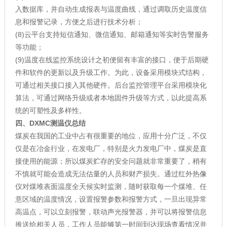
入数据库，并自动生成报表与温度曲线，通过调取历史温度信
息和报警记录，方便之后进行技术分析；
(8)云平台支持短信通知、微信通知、邮箱通知等实时告警服务
等功能；
(9)温度在线监控系统设计之初便留有丰富的接口，便于后期硬
件和软件的更新以及升级工作。为此，设备采用模块式结构，
可通过相关接口接入其他硬件。后台监控管理平台采用模块化
算法，可通过网络升级或者本地固件升级等方式，以此提高系
统的可塑性及多样性。
四、
DXMC测温仪
总结
煤炭在我国的工业中占有很重要的地位，应用十分广泛，不仅
仅是在冶金行业，在发电厂，特别是火力发电厂中，煤炭是直
接使用的能源；所以煤炭贮存的安全问题就非常重要了，稍有
不慎就可能会造成无法估量的人员和财产损失。通过红外热像
仪对煤堆表面温度全天候实时监测，随时获取每一个煤堆、任
意区域的温度情况，设置报警参数和报警方式，一旦出现异常
高温点，可以立刻报警，联动声光报警器，并可以将报警信息
推送给相关人员，工作人员能够第一时间到达现场查看情况并