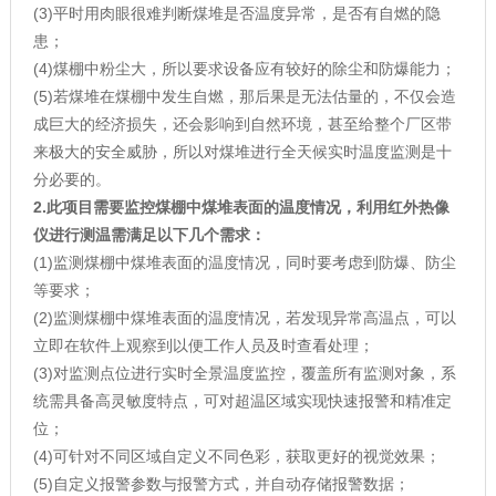
(3)平时用肉眼很难判断煤堆是否温度异常，是否有自燃的隐
患；
(4)煤棚中粉尘大，所以要求设备应有较好的除尘和防爆能力；
(5)若煤堆在煤棚中发生自燃，那后果是无法估量的，不仅会造
成巨大的经济损失，还会影响到自然环境，甚至给整个厂区带
来极大的安全威胁，所以对煤堆进行全天候实时温度监测是十
分必要的。
2.
此项目需要监控煤棚中煤堆表面的温度情况，利用红外热像
仪进行测温需满足以下几个需求：
(1)监测煤棚中煤堆表面的温度情况，同时要考虑到防爆、防尘
等要求；
(2)监测煤棚中煤堆表面的温度情况，若发现异常高温点，可以
立即在软件上观察到以便工作人员及时查看处理；
(3)对监测点位进行实时全景温度监控，覆盖所有监测对象，系
统需具备高灵敏度特点，可对超温区域实现快速报警和精准定
位；
(4)可针对不同区域自定义不同色彩，获取更好的视觉效果；
(5)自定义报警参数与报警方式，并自动存储报警数据；