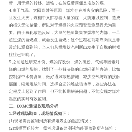
带，用于煤的转移、运输，在传送带两侧是堆放的煤。
4.由于气温、太阳直射等原因，煤堆存在着火灾的风险，而一
旦发生火灾，煤棚中又贮存着大量的煤，火势难以控制，造成
的损失无法估量，所以对于煤棚的火灾预警监测显得尤为重
要。由于氧化放热反应，大量的热量聚集在煤堆的内部，一旦
超过煤的自燃点，就会发生自燃；这个过程在前期靠肉眼是非
常难以观察到的，当人们从煤堆状态判断出发生了自燃的时候
往往已经晚了。
5.之前通过研究水份、煤的挥发份、煤的硫份、气候等因素对
煤的自燃的影响，找到了一些解决煤的自燃问题的办法，比如
控制煤中水份含量，做好通风散热措施、减少空气与煤的接触
层面，缩短堆放时间、选择合适的堆放场地等，这些办法在一
定程度上起到了作用，但不能长期解决问题，不能实现对煤堆
温度的实时有效监测。
二、
DXMC测温仪现场
分析
1.
经过现场勘查，现场情况如下：
(1)现场需要监测到所有煤堆表面的温度情况；
(2)煤棚面积较大，需考虑设备监测视角能覆盖到所有煤堆；