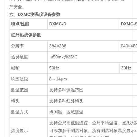
产安全。
六、
DXMC测温仪
设备参数
特点/性能
DXMC-D
DXMC-
红外热成像参数
分辨率
384×288
640×48
热灵敏度
≤50mk@25℃
帧频
50Hz
30Hz
响应波段
8～14μm
测温范围
支持多种测温范围
镜头
支持多种红外镜头
测温方式
点测温、区域测温
支持全局高低温追踪，全局平均温度，点/线/
温度显示
可添加多个测温对象。所有测温对象温度显示