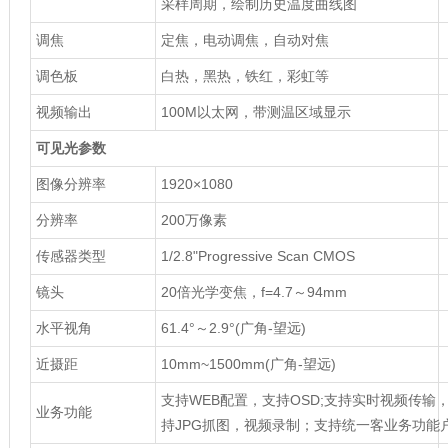
采样周期，绘制历史温度曲线图
调焦
定焦，电动调焦，自动对焦
调色板
白热，黑热，铁红，彩虹等
视频输出
100M以太网，带测温区域显示
可见光参数
图像分辨率
1920×1080
分辨率
200万像素
传感器类型
1/2.8"Progressive Scan CMOS
镜头
20倍光学变焦，f=4.7～94mm
水平视角
61.4°～2.9°(广角-望远)
近摄距
10mm~1500mm(广角-望远)
支持WEB配置，支持OSD;支持实时视频传输
业务功能
持JPG抓图，视频录制；支持统一客业务功能