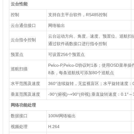
云台性能
控制
支持自主平台软件，RS485控制
云台通信接口
网络输出
云台运动方向、角度、速度、预置位、巡航扫
云台指令控制
通过软件函数接口进行指令控制
预置点
可设置256个预置点
Pelco-P,Pelco-D协议时1条；使用OSD
巡航扫描
8条，每条巡航线可添加80个巡航点
水平范围及速度
360°连续旋转，无监视盲区；水平旋转速度：0.1
垂直范围及速度
-90°(俯视)~+90°(仰视);垂直旋转速度：0.1°～3
网络功能处理
数据接口
100M网络输出
视频处理
H.264