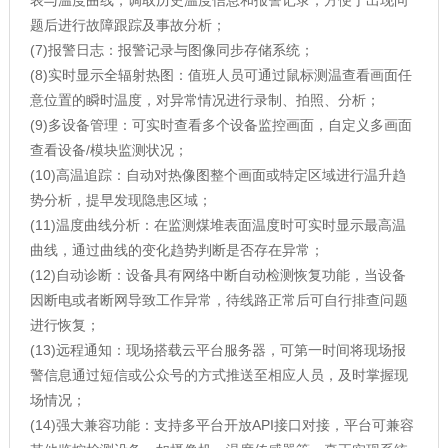
表与温度曲线，调取历史温度信息和报警记录，方便于出现问
题后进行故障跟踪及事故分析；
(7)报警日志：报警记录与图像同步存储系统；
(8)实时显示全辐射热图：值班人员可通过鼠标测温查看画面任
意位置的瞬时温度，对异常情况进行录制、拍照、分析；
(9)多设备管理：可实时查看多个设备监控画面，自定义多画面
查看设备/模块监测状况；
(10)高温追踪：自动对热像图整个画面或特定区域进行温升趋
势分析，提早发现隐患区域；
(11)温度曲线分析：在监测煤堆表面温度时可实时显示最高温
曲线，通过曲线的变化趋势判断是否存在异常；
(12)自动诊断：设备具有网络中断自动检测恢复功能，当设备
因断电或者断网导致工作异常，待线路正常后可自行排查问题
进行恢复；
(13)远程通知：现场搭载云平台服务器，可第一时间将现场报
警信息通过短信或公众号的方式推送至相应人员，及时掌握现
场情况；
(14)强大兼容功能：支持多平台开放API接口对接，平台可兼容