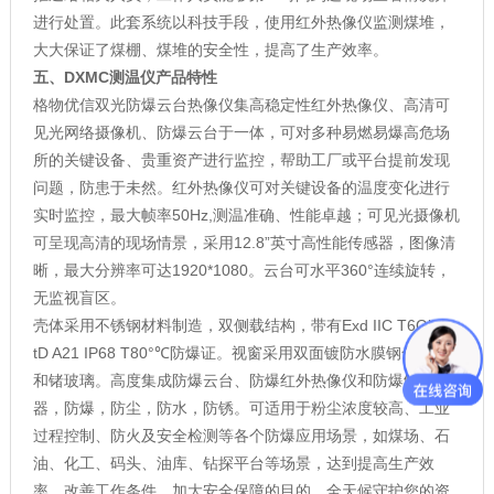
进行处置。此套系统以科技手段，使用红外热像仪监测煤堆，
大大保证了煤棚、煤堆的安全性，提高了生产效率。
五、
DXMC测温仪
产品特性
格物优信双光防爆云台热像仪集高稳定性红外热像仪、高清可
见光网络摄像机、防爆云台于一体，可对多种易燃易爆高危场
所的关键设备、贵重资产进行监控，帮助工厂或平台提前发现
问题，防患于未然。红外热像仪可对关键设备的温度变化进行
实时监控，最大帧率50Hz,测温准确、性能卓越；可见光摄像机
可呈现高清的现场情景，采用12.8”英寸高性能传感器，图像清
晰，最大分辨率可达1920*1080。云台可水平360°连续旋转，
无监视盲区。
壳体采用不锈钢材料制造，双侧载结构，带有Exd IIC T6Gb/Ex
tD A21 IP68 T80°℃防爆证。视窗采用双面镀防水膜钢化玻璃
和锗玻璃。高度集成防爆云台、防爆红外热像仪和防爆解码
器，防爆，防尘，防水，防锈。可适用于粉尘浓度较高、工业
过程控制、防火及安全检测等各个防爆应用场景，如煤场、石
油、化工、码头、油库、钻探平台等场景，达到提高生产效
率、改善工作条件、加大安全保障的目的，全天候守护您的资