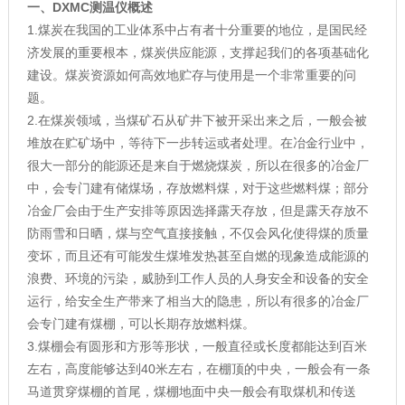
一、
DXMC测温仪概述
1.煤炭在我国的工业体系中占有者十分重要的地位，是国民经
济发展的重要根本，煤炭供应能源，支撑起我们的各项基础化
建设。煤炭资源如何高效地贮存与使用是一个非常重要的问
题。
2.在煤炭领域，当煤矿石从矿井下被开采出来之后，一般会被
堆放在贮矿场中，等待下一步转运或者处理。在冶金行业中，
很大一部分的能源还是来自于燃烧煤炭，所以在很多的冶金厂
中，会专门建有储煤场，存放燃料煤，对于这些燃料煤；部分
冶金厂会由于生产安排等原因选择露天存放，但是露天存放不
防雨雪和日晒，煤与空气直接接触，不仅会风化使得煤的质量
变坏，而且还有可能发生煤堆发热甚至自燃的现象造成能源的
浪费、环境的污染，威胁到工作人员的人身安全和设备的安全
运行，给安全生产带来了相当大的隐患，所以有很多的冶金厂
会专门建有煤棚，可以长期存放燃料煤。
3.煤棚会有圆形和方形等形状，一般直径或长度都能达到百米
左右，高度能够达到40米左右，在棚顶的中央，一般会有一条
马道贯穿煤棚的首尾，煤棚地面中央一般会有取煤机和传送