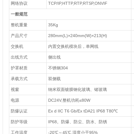
网络协议
TCP/IP,HTTP,RTP,RTSP,ONVIF
一般规范
整机重量
35Kg
产品尺寸
280mm(L)×240mm(W)×213(H)
交换机
内置交换机模块后，单网线
出线方式
侧出线
护罩材质
不锈钢304
承载方式
双侧载
视窗
纳米双面镀膜钢化玻璃、锗玻璃
电源
DC24V,整机功耗≤80W
防爆认证
Ex d IIC T6 Gb/Ex tDA21 IP68 T80℃
防护等级
IP68。防爆、防尘、防水、防锈
工作温度
-20℃～45℃,湿度小于95%